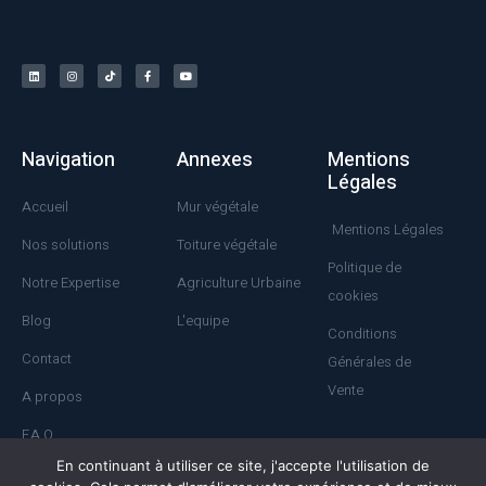
Navigation
Annexes
Mentions
Légales
Accueil
Mur végétale
Mentions Légales
Nos solutions
Toiture végétale
Politique de
Notre Expertise
Agriculture Urbaine
cookies
Blog
L'equipe
Conditions
Contact
Générales de
Vente
A propos
F.A.Q
En continuant à utiliser ce site, j'accepte l'utilisation de