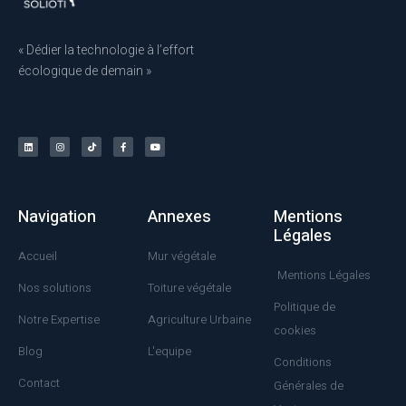
« Dédier la technologie à l’effort
écologique de demain »
Navigation
Annexes
Mentions
Légales
Accueil
Mur végétale
Mentions Légales
Nos solutions
Toiture végétale
Politique de
Notre Expertise
Agriculture Urbaine
cookies
Blog
L'equipe
Conditions
Contact
Générales de