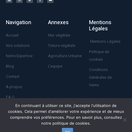
Navigation
Annexes
Mentions
Légales
Accueil
Mur végétale
Mentions Légales
Nos solutions
Toiture végétale
Politique de
Notre Expertise
Agriculture Urbaine
cookies
Blog
L'equipe
Conditions
Contact
Générales de
Vente
A propos
F.A.Q
En continuant à utiliser ce site, j'accepte l'utilisation de
cookies. Cela permet d'améliorer votre expérience et de mieux
comprendre vos préférences. Pour en savoir plus, consultez
© All rights reserved
notre politique de cookies.
© 2023 - SOLIOTI. TOUS DROITS RÉSERVÉS